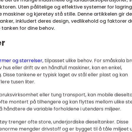
toren. Uten pålitelige og effektive systemer for lagrin
e maskiner og kjøretøy stå stille. Denne artikkelen gir d
ker, inkludert deres design, vedlikehold og faktorer d
e tanken for dine behov.
er
mer og størrelser,
tilpasset ulike behov. For småskala br
us eller drift av en håndfull maskiner, kan en enkel,
 Disse tankene er typisk laget av stål eller plast og kan
ere tusen liter.
bruksvirksomhet eller tung transport, kan mobile dieselt
fte montert på tilhengere og kan flyttes mellom ulike st
å håndtere de variable forholdene i utendørs miljøer.
tøy trenger ofte store, underjordiske dieseltanker. Disse
enorme mengder drivstoff og er bygget til å tåle miljøet 