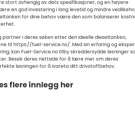
re stort avhengig av dets spesifikasjoner, og en høyere
være en god investering i lang levetid og mindre vedlikehold
ieseltanken for dine behov være den som balanserer kost
kerhet.
g partner i deres søken etter den ideelle dieseltanken,
ne til https://fuel-service.no/. Med sin erfaring og eksper
ring, kan Fuel-Service.no tilby skreddersydde løsninger 
ter. Besøk deres nettside for å lære mer om deres
fekte løsningen for å ivareta ditt drivstoffbehov.
es flere innlegg her