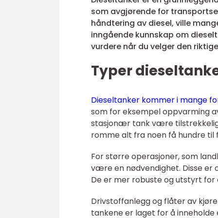
som avgjørende for transportsek
håndtering av diesel, ville mang
inngående kunnskap om dieseltan
vurdere når du velger den riktig
Typer dieseltank
Dieseltanker kommer i mange for
som for eksempel oppvarming av h
stasjonær tank være tilstrekkelig.
romme alt fra noen få hundre til fl
For større operasjoner, som land
være en nødvendighet. Disse er o
De er mer robuste og utstyrt for 
Drivstoffanlegg og flåter av kjøre
tankene er laget for å inneholde 