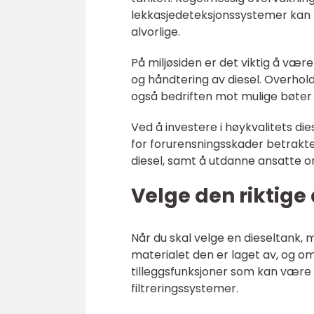
lekkasjedeteksjonssystemer kan bi
alvorlige.
På miljøsiden er det viktig å væ
og håndtering av diesel. Overhol
også bedriften mot mulige bøter og
Ved å investere i høykvalitets di
for forurensningsskader betraktel
diesel, samt å utdanne ansatte o
Velge den riktige
Når du skal velge en dieseltank, m
materialet den er laget av, og o
tilleggsfunksjoner som kan være
filtreringssystemer.