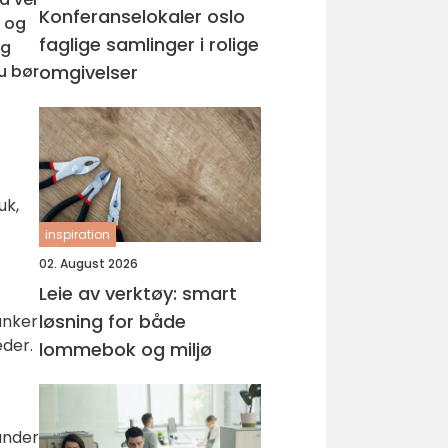
Konferanselokaler oslo
g og
faglige samlinger i rolige
eg
u bør
omgivelser
uk,
inspiration
02. August 2026
Leie av verktøy: smart
løsning for både
anker
eder.
lommebok og miljø
under