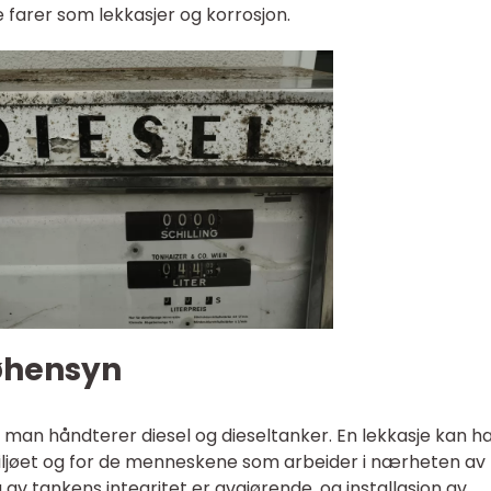
e farer som lekkasjer og korrosjon.
jøhensyn
år man håndterer diesel og dieseltanker. En lekkasje kan h
miljøet og for de menneskene som arbeider i nærheten av
v tankens integritet er avgjørende, og installasjon av