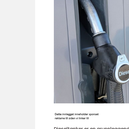
Dieseltanker er en grunnleggend