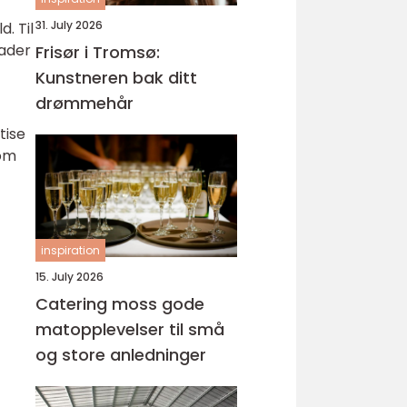
31. July 2026
. Til
nader
Frisør i Tromsø:
Kunstneren bak ditt
drømmehår
tise
som
inspiration
15. July 2026
Catering moss gode
matopplevelser til små
og store anledninger