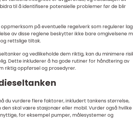
dra til å identifisere potensielle problemer før de blir
re oppmerksom på eventuelle regelverk som regulerer lag
delse av disse reglene beskytter ikke bare omgivelsene 
 rettslige tiltak.
eseltanker og vedlikeholde dem riktig, kan du minimere ris
ig. Dette inkluderer å ha gode rutiner for håndtering av
m riktig oppførsel og prosedyrer.
 dieseltanken
å du vurdere flere faktorer, inkludert tankens størrelse,
m den skal være stasjonær eller mobil. Vurder også hvilke
 nyttige, for eksempel pumper, målesystemer og