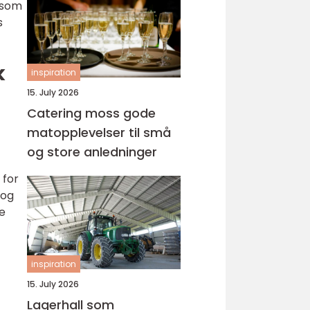
r som
s
k
inspiration
15. July 2026
Catering moss gode
matopplevelser til små
og store anledninger
 for
 og
re
inspiration
15. July 2026
Lagerhall som