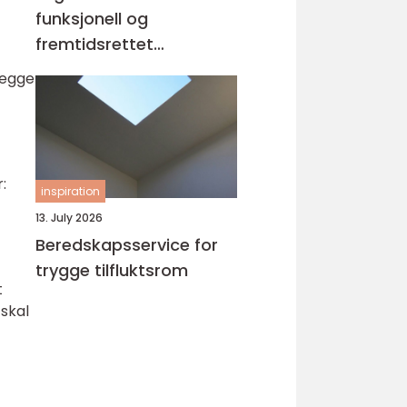
funksjonell og
fremtidsrettet
bygningsløsning
 legge
:
inspiration
13. July 2026
Beredskapsservice for
trygge tilfluktsrom
t
 skal