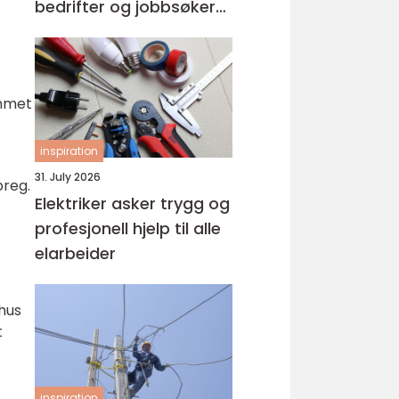
bedrifter og jobbsøkere
riktig match
ommet
inspiration
31. July 2026
preg.
Elektriker asker trygg og
profesjonell hjelp til alle
elarbeider
rhus
t
inspiration