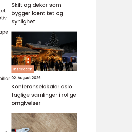
Skilt og dekor som
ket
bygger identitet og
ativ
synlighet
kape
inspiration
iller
02. August 2026
Konferanselokaler oslo
faglige samlinger i rolige
omgivelser