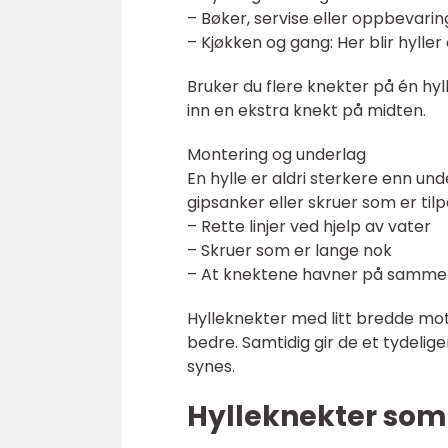
– Bøker, servise eller oppbevari
– Kjøkken og gang: Her blir hylle
Bruker du flere knekter på én hyll
inn en ekstra knekt på midten.
Montering og underlag
En hylle er aldri sterkere enn un
gipsanker eller skruer som er til
– Rette linjer ved hjelp av vater
– Skruer som er lange nok
– At knektene havner på samme hø
Hylleknekter med litt bredde mot
bedre. Samtidig gir de et tydelig
synes.
Hylleknekter som