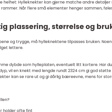
nke helhet: Hylleknekter kan gjerne matche andre detalje
ler rammer. Når flere små elementer henger sammen, føle
ktig plassering, størrelse og bru
 pene og trygge, må hylleknektene tilpasses bruken. Noen
get lettere.
e dybde som hylleplaten, eventuelt litt kortere. Har du
yp, vil en knekt med lengde rundt 2324 cm gi god støtte
ekter kan se rare ut og gi dårlig bæreevne, mens for sto
llen?
 holder ofte fint