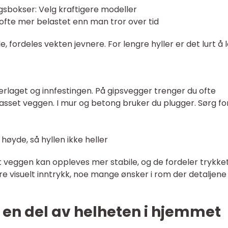
ngsbokser: Velg kraftigere modeller
r ofte mer belastet enn man tror over tid
e, fordeles vekten jevnere. For lengre hyller er det lurt å
derlaget og innfestingen. På gipsvegger trenger du ofte
passet veggen. I mur og betong bruker du plugger. Sørg for
yde, så hyllen ikke heller
 veggen kan oppleves mer stabile, og de fordeler trykke
ere visuelt inntrykk, noe mange ønsker i rom der detaljene
 en del av helheten i hjemmet