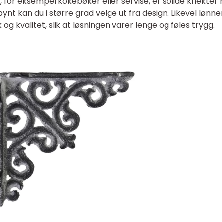
, for eksempel kokebøker eller servise, er solide knekter 
ynt kan du i større grad velge ut fra design. Likevel lønne
 og kvalitet, slik at løsningen varer lenge og føles trygg.