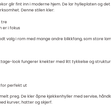
or glir fint inn i moderne hjem. De lar hylleplaten og det
ksomhet. Denne stilen kler:
t tre
 er i fokus
 godt valg i rom med mange andre blikkfang, som store la
cottage-look fungerer knekter med litt tykkelse og struktur
for perfekt ut
ormelt preg. De kler åpne kjøkkenhyller med servise, hånd
med kurver, hatter og skjerf.