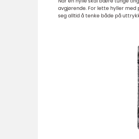
Når en hylle skal bære tunge ting
avgjørende. For lette hyller med p
seg alltid å tenke både på uttrykk