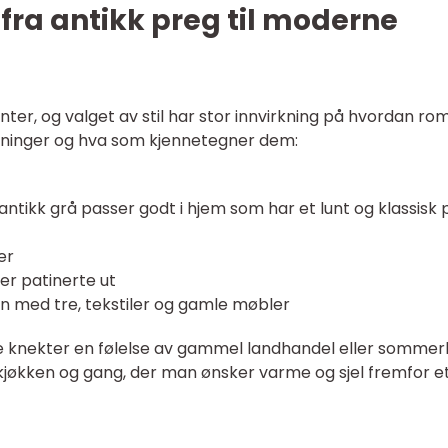
 fra antikk preg til moderne
nter, og valget av stil har stor innvirkning på hvordan r
etninger og hva som kjennetegner dem:
antikk grå passer godt i hjem som har et lunt og klassisk 
er
ler patinerte ut
n med tre, tekstiler og gamle møbler
like knekter en følelse av gammel landhandel eller somme
, kjøkken og gang, der man ønsker varme og sjel fremfor e