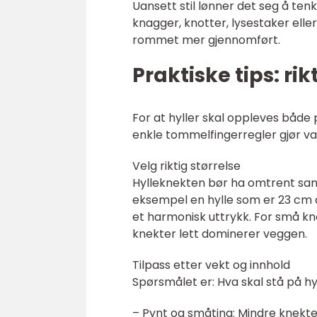
Uansett stil lønner det seg å te
knagger, knotter, lysestaker el
rommet mer gjennomført.
Praktiske tips: ri
For at hyller skal oppleves både
enkle tommelfingerregler gjør val
Velg riktig størrelse
Hylleknekten bør ha omtrent samm
eksempel en hylle som er 23 cm d
et harmonisk uttrykk. For små kn
knekter lett dominerer veggen.
Tilpass etter vekt og innhold
Spørsmålet er: Hva skal stå på hy
– Pynt og småting: Mindre knekter