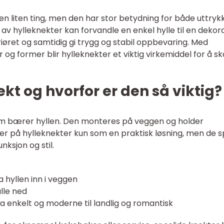
n liten ting, men den har stor betydning for både uttryk
g av hylleknekter kan forvandle en enkel hylle til en dekor
eriøret og samtidig gi trygg og stabil oppbevaring. Med
og former blir hylleknekter et viktig virkemiddel for å s
kt og hvorfor er den så viktig?
som bærer hyllen. Den monteres på veggen og holder
er på hylleknekter kun som en praktisk løsning, men de sp
nksjon og stil.
a hyllen inn i veggen
alle ned
fra enkelt og moderne til landlig og romantisk