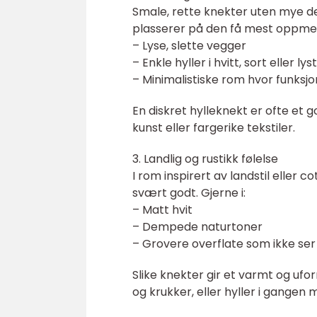
Smale, rette knekter uten mye dek
plasserer på den få mest oppmer
– Lyse, slette vegger
– Enkle hyller i hvitt, sort eller lys
– Minimalistiske rom hvor funksjon
En diskret hylleknekt er ofte et
kunst eller fargerike tekstiler.
3. Landlig og rustikk følelse
I rom inspirert av landstil eller 
svært godt. Gjerne i:
– Matt hvit
– Dempede naturtoner
– Grovere overflate som ikke ser 
Slike knekter gir et varmt og uf
og krukker, eller hyller i gangen 