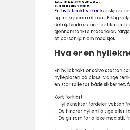
En hylleknekt virker
kanskje som e
og funksjonen i et rom. Riktig val
detalj, binde sammen stilen i int
gjennomtenkte materialer, farger 
et personlig hjem med sjel.
Hva er en hyllekne
En hylleknekt er selve støtten 
hylleplaten på plass. Mange tenk
en stor rolle for både sikkerhet, fu
Kort forklart:
– Hylleknekter fordeler vekten fr
– De hindrer hyllen i å sige eller f
– De gir rom for å leke med stil, 