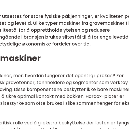
utsettes for store fysiske påkjenninger, er kvaliteten p
itet og levetid. Ulike typer maskiner fra gravemaskiner ti
slitestål for å opprettholde ytelsen og redusere
ående i bransjen brukes slitestål til å forlenge leveti
 betydelige økonomiske fordeler over tid.
gsmaskiner
iner, men hvordan fungerer det egentlig i praksis? For
sk gravetenner, tannholdere og segmenter som verktøy 
raving. Disse komponentene beskytter ikke bare maskine
 å sikre optimal kontakt med bakken. Hardox-plater er
slitestyrke som ofte brukes i slike sammenhenger for ek
 kritisk rolle ved å gi ekstra beskyttelse der lasten er tyngs