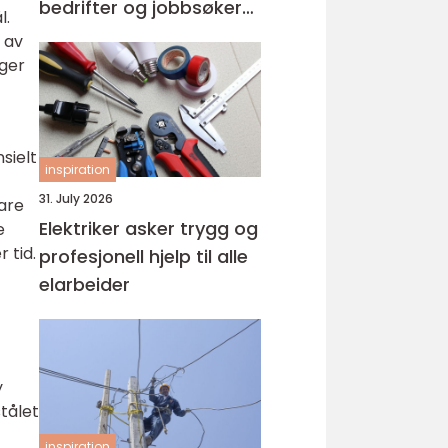
bedrifter og jobbsøkere
l.
riktig match
 av
nger
sielt
inspiration
31. July 2026
bare
Elektriker asker trygg og
e
 tid.
profesjonell hjelp til alle
elarbeider
y
tålet
inspiration