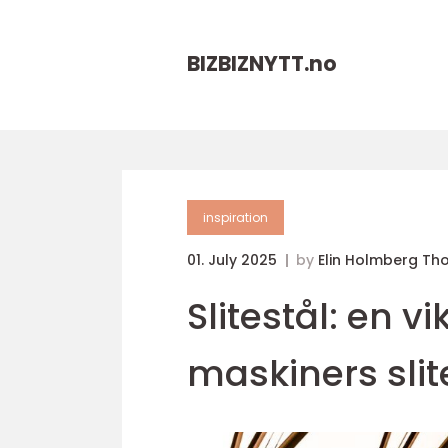
BIZBIZNYTT.
no
inspiration
01. July 2025
by
Elin Holmberg Th
Slitestål: en v
maskiners slit