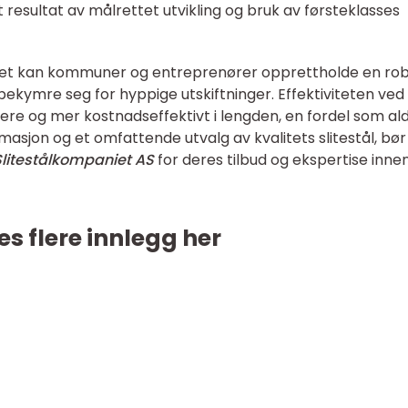
 resultat av målrettet utvikling og bruk av førsteklasses
alitet kan kommuner og entreprenører opprettholde en ro
bekymre seg for hyppige utskiftninger. Effektiviteten ved
ttere og mer kostnadseffektivt i lengden, en fordel som ald
asjon og et omfattende utvalg av kvalitets slitestål, bør
litestålkompaniet AS
for deres tilbud og ekspertise inne
es flere innlegg her