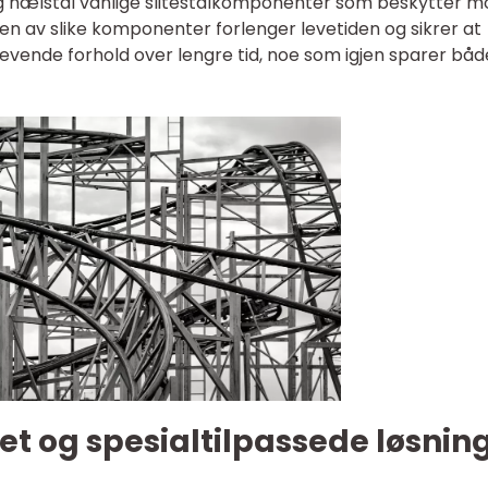
 og hælstål vanlige slitestålkomponenter som beskytter m
uken av slike komponenter forlenger levetiden og sikrer at
evende forhold over lengre tid, noe som igjen sparer både
tet og spesialtilpassede løsnin