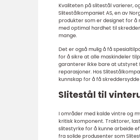
Kvaliteten på slitestål varierer, og
Slitestålkompaniet AS, en av Nor
produkter som er designet for å m
med optimal hardhet til skredder
mange.
Det er også mulig å få spesialti
for å sikre at alle maskindeler t
garanterer ikke bare at utstyret
reparasjoner. Hos Slitestålkompa
kunnskap for å få skreddersydde 
Slitestål til vinter
I områder med kalde vintre og mye
kritisk komponent. Traktorer, la
slitestyrke for å kunne arbeide 
fra solide produsenter som Slit