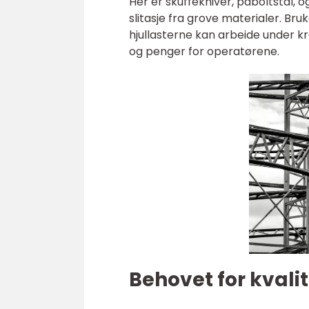
Her er skuffekniver, påboltstål,
slitasje fra grove materialer. Br
hjullasterne kan arbeide under kr
og penger for operatørene.
Behovet for kvali