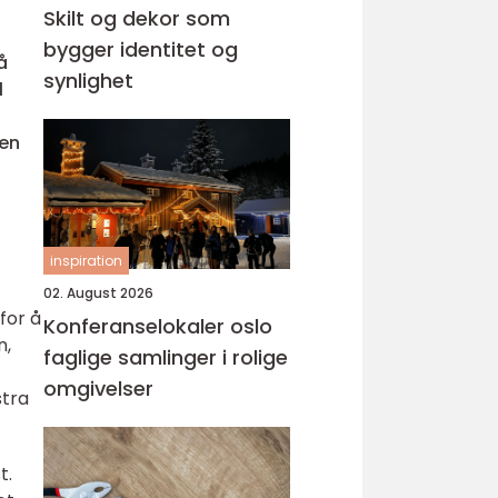
Skilt og dekor som
bygger identitet og
å
synlighet
l
den
inspiration
02. August 2026
for å
Konferanselokaler oslo
n,
faglige samlinger i rolige
omgivelser
stra
t.