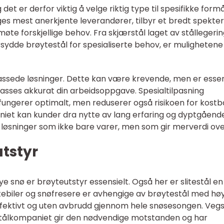
 det er derfor viktig å velge riktig type til spesifikke formå
ges mest anerkjente leverandører, tilbyr et bredt spekter
øte forskjellige behov. Fra skjærstål laget av stållegeri
sydde brøytestål for spesialiserte behov, er mulighetene
lpassede løsninger. Dette kan være krevende, men er essen
ilpasses akkurat din arbeidsoppgave. Spesialtilpasning
 fungerer optimalt, men reduserer også risikoen for kost
niet kan kunder dra nytte av lang erfaring og dyptgåend
løsninger som ikke bare varer, men som gir merverdi over
utstyr
 snø er brøyteutstyr essensielt. Også her er slitestål en
stebiler og snøfresere er avhengige av brøytestål med hø
effektivt og uten avbrudd gjennom hele snøsesongen. Vegs
estålkompaniet gir den nødvendige motstanden og har