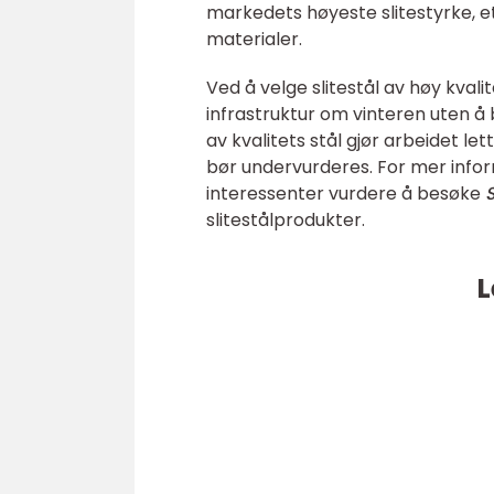
markedets høyeste slitestyrke, et
materialer.
Ved å velge slitestål av høy kv
infrastruktur om vinteren uten å 
av kvalitets stål gjør arbeidet le
bør undervurderes. For mer inform
interessenter vurdere å besøke
S
slitestålprodukter.
L