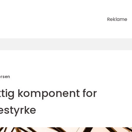
Reklame
orsen
iktig komponent for
estyrke