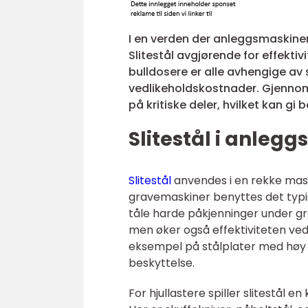
I en verden der anleggsmaskiner 
Slitestål avgjørende for effektiv
bulldosere er alle avhengige av 
vedlikeholdskostnader. Gjennomg
på kritiske deler, hvilket kan gi
Slitestål i anleg
Slitestål
anvendes i en rekke mask
gravemaskiner benyttes det typi
tåle harde påkjenninger under g
men øker også effektiviteten ved
eksempel på stålplater med høy 
beskyttelse.
For hjullastere spiller slitestål en